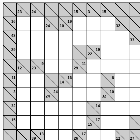
23
24
15
3
15
16
19
24
10
32
43
33
29
19
22
9
11
12
23
29
11
16
8
14
3
24
10
24
32
32
14
15
17
15
13
17
39
26
12
27