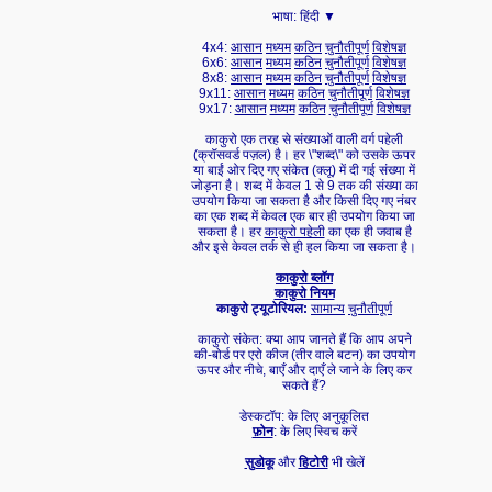
भाषा:
हिंदी ▼
4x4:
आसान
मध्यम
कठिन
चुनौतीपूर्ण
विशेषज्ञ
6x6:
आसान
मध्यम
कठिन
चुनौतीपूर्ण
विशेषज्ञ
8x8:
आसान
मध्यम
कठिन
चुनौतीपूर्ण
विशेषज्ञ
9x11:
आसान
मध्यम
कठिन
चुनौतीपूर्ण
विशेषज्ञ
9x17:
आसान
मध्यम
कठिन
चुनौतीपूर्ण
विशेषज्ञ
काकुरो एक तरह से संख्याओं वाली वर्ग पहेली
(क्रॉसवर्ड पज़ल) है। हर \"शब्द\" को उसके ऊपर
या बाईं ओर दिए गए संकेत (क्लू) में दी गई संख्या में
जोड़ना है। शब्द में केवल 1 से 9 तक की संख्या का
उपयोग किया जा सकता है और किसी दिए गए नंबर
का एक शब्द में केवल एक बार ही उपयोग किया जा
सकता है। हर
काकुरो पहेली
का एक ही जवाब है
और इसे केवल तर्क से ही हल किया जा सकता है।
काकुरो ब्लॉग
काकुरो नियम
काकुरो ट्यूटोरियल:
सामान्य
चुनौतीपूर्ण
काकुरो संकेत: क्या आप जानते हैं कि आप अपने
की-बोर्ड पर एरो कीज (तीर वाले बटन) का उपयोग
ऊपर और नीचे, बाएँ और दाएँ ले जाने के लिए कर
सकते हैं?
डेस्कटॉप: के लिए अनुकूलित
फ़ोन
: के लिए स्विच करें
सुडोकू
और
हिटोरी
भी खेलें