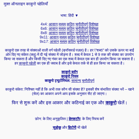
मुफ़्त ऑनलाइन काकुरो पहेलियाँ
भाषा:
हिंदी ▼
4x4:
आसान
मध्यम
कठिन
चुनौतीपूर्ण
विशेषज्ञ
6x6:
आसान
मध्यम
कठिन
चुनौतीपूर्ण
विशेषज्ञ
8x8:
आसान
मध्यम
कठिन
चुनौतीपूर्ण
विशेषज्ञ
9x11:
आसान
मध्यम
कठिन
चुनौतीपूर्ण
विशेषज्ञ
9x17:
आसान
मध्यम
कठिन
चुनौतीपूर्ण
विशेषज्ञ
काकुरो एक तरह से संख्याओं वाली वर्ग पहेली (क्रॉसवर्ड पज़ल) है। हर \"शब्द\" को उसके ऊपर या बाईं
ओर दिए गए संकेत (क्लू) में दी गई संख्या में जोड़ना है। शब्द में केवल 1 से 9 तक की संख्या का उपयोग
किया जा सकता है और किसी दिए गए नंबर का एक शब्द में केवल एक बार ही उपयोग किया जा सकता है।
हर
काकुरो पहेली
का एक ही जवाब है और इसे केवल तर्क से ही हल किया जा सकता है।
काकुरो ब्लॉग
काकुरो नियम
काकुरो ट्यूटोरियल:
सामान्य
चुनौतीपूर्ण
काकुरो संकेत: निश्चित नहीं है कि अभी तक कौन सी संख्या है? इसकी शेष संभावित संख्या भरें -- खाने
(सेल) का आकार अपने आप इसके अनुसार सैट हो जाएगा।
फिर से शुरू करें और इस आकार और कठिनाई का एक और
काकुरो
खेलें।
फ़ोन: के लिए अनुकूलित |
डेस्कटॉप
: के लिए स्विच करें
सुडोकू
और
हिटोरी
भी खेलें